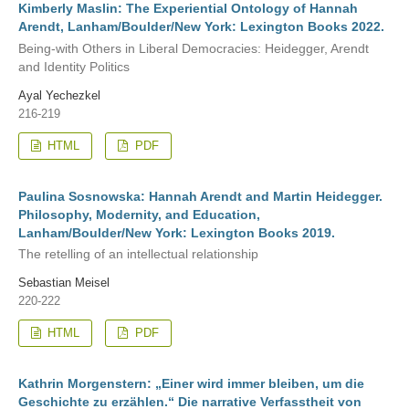
Kimberly Maslin: The Experiential Ontology of Hannah
Arendt, Lanham/Boulder/New York: Lexington Books 2022.
Being-with Others in Liberal Democracies: Heidegger, Arendt
and Identity Politics
Ayal Yechezkel
216-219
HTML
PDF
Paulina Sosnowska: Hannah Arendt and Martin Heidegger.
Philosophy, Modernity, and Education,
Lanham/Boulder/New York: Lexington Books 2019.
The retelling of an intellectual relationship
Sebastian Meisel
220-222
HTML
PDF
Kathrin Morgenstern: „Einer wird immer bleiben, um die
Geschichte zu erzählen.“ Die narrative Verfasstheit von