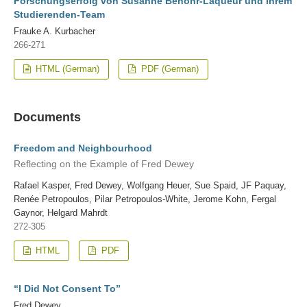
Forschungserfolg von Susanne Benöhr-Laqueur und ihrem
Studierenden-Team
Frauke A. Kurbacher
266-271
HTML (German)
PDF (German)
Documents
Freedom and Neighbourhood
Reflecting on the Example of Fred Dewey
Rafael Kasper, Fred Dewey, Wolfgang Heuer, Sue Spaid, JF Paquay,
Renée Petropoulos, Pilar Petropoulos-White, Jerome Kohn, Fergal
Gaynor, Helgard Mahrdt
272-305
HTML
PDF
“I Did Not Consent To”
Fred Dewey