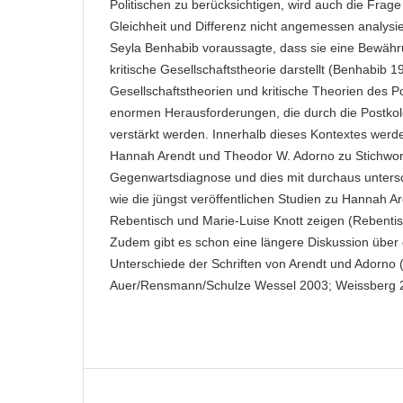
Politischen zu berücksichtigen, wird auch die Frag
Gleichheit und Differenz nicht angemessen analysi
Seyla Benhabib voraussagte, dass sie eine Bewähr
kritische Gesellschaftstheorie darstellt (Benhabib 19
Gesellschaftstheorien und kritische Theorien des Po
enormen Herausforderungen, die durch die Postkol
verstärkt werden. Innerhalb dieses Kontextes werde
Hannah Arendt und Theodor W. Adorno zu Stichwor
Gegenwartsdiagnose und dies mit durchaus untersc
wie die jüngst veröffentlichen Studien zu Hannah A
Rebentisch und Marie-Luise Knott zeigen (Rebentis
Zudem gibt es schon eine längere Diskussion übe
Unterschiede der Schriften von Arendt und Adorno (
Auer/Rensmann/Schulze Wessel 2003; Weissberg 