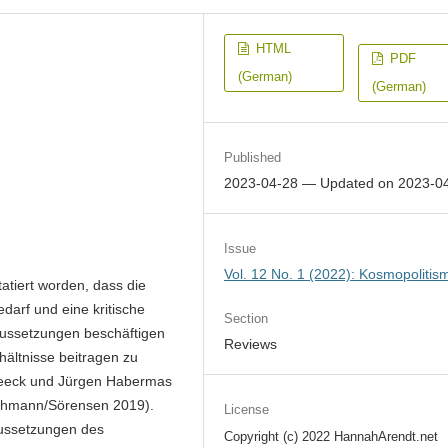
HTML
PDF
(German)
(German)
Published
2023-04-28 — Updated on 2023-0
Issue
Vol. 12 No. 1 (2022): Kosmopolitis
atiert worden, dass die
bedarf und eine kritische
Section
raussetzungen beschäftigen
Reviews
hältnisse beitragen zu
treeck und Jürgen Habermas
 Bohmann/Sörensen 2019).
License
aussetzungen des
Copyright (c) 2022 HannahArendt.net