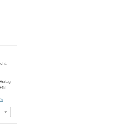
cht:
Verlag
 248-
25