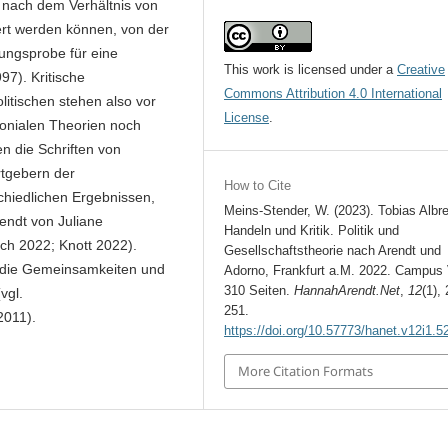
e nach dem Verhältnis von
ert werden können, von der
ungsprobe für eine
This work is licensed under a
Creative
97). Kritische
Commons Attribution 4.0 International
litischen stehen also vor
License
.
onialen Theorien noch
n die Schriften von
tgebern der
How to Cite
hiedlichen Ergebnissen,
Meins-Stender, W. (2023). Tobias Albre
rendt von Juliane
Handeln und Kritik. Politik und
ch 2022; Knott 2022).
Gesellschaftstheorie nach Arendt und
r die Gemeinsamkeiten und
Adorno, Frankfurt a.M. 2022. Campus 
310 Seiten.
HannahArendt.Net
,
12
(1),
vgl.
251.
2011).
https://doi.org/10.57773/hanet.v12i1.5
More Citation Formats