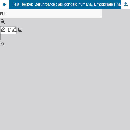
Héla Hecker: Berührbarkeit als conditio humana. Emotionale Phänomene in Hannah Arendts politischem Denken, Bielefeld: Transcript 2021.