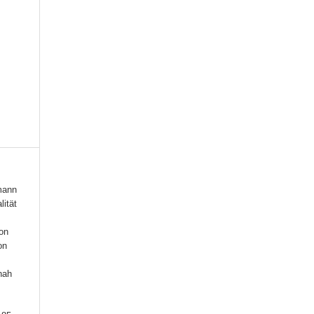
mann
lität
von
on
nah