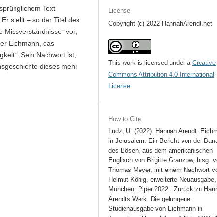
rsprünglichem Text
License
r stellt – so der Titel des
Copyright (c) 2022 HannahArendt.net
e Missverständnisse“ vor,
über Eichmann, das
keit“. Sein Nachwort ist,
This work is licensed under a
Creative
onsgeschichte dieses mehr
Commons Attribution 4.0 International
License
.
How to Cite
Ludz, U. (2022). Hannah Arendt: Eich
in Jerusalem. Ein Bericht von der Bana
des Bösen, aus dem amerikanischen
Englisch von Brigitte Granzow, hrsg. 
Thomas Meyer, mit einem Nachwort v
Helmut König, erweiterte Neuausgabe,
München: Piper 2022.: Zurück zu Han
Arendts Werk. Die gelungene
Studienausgabe von Eichmann in