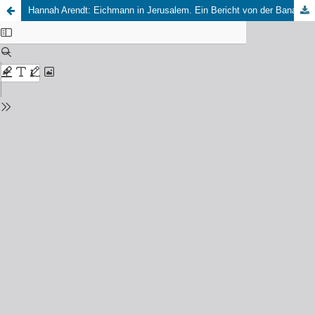
Hannah Arendt: Eichmann in Jerusalem. Ein Bericht von der Banalität des Bösen, aus dem amerikanischen Englisch von Brigitte Granzow, hrsg. von Thomas Meyer, mit einem Nachwort von Helmut König, erweiterte Neuausgabe, München: Piper 2022.