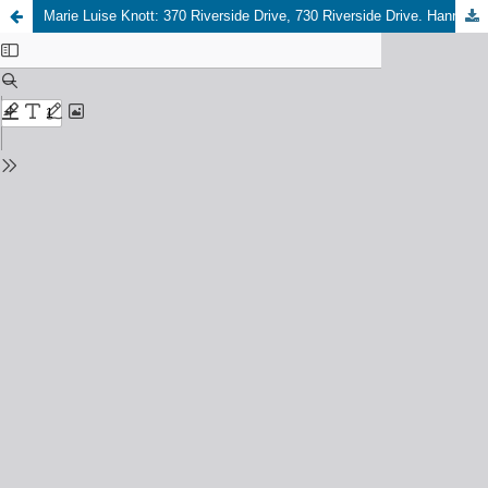
Marie Luise Knott: 370 Riverside Drive, 730 Riverside Drive. Hannah Arendt und Ralph Ellison - 17 Hinweise, Berlin: Matthes & Seitz, 2022.