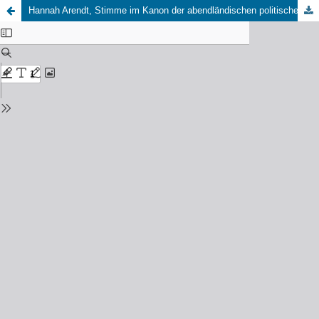
Hannah Arendt, Stimme im Kanon der abendländischen politischen Ideengeschichte