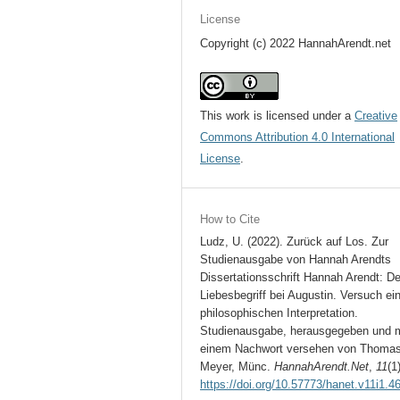
License
Copyright (c) 2022 HannahArendt.net
This work is licensed under a
Creative
Commons Attribution 4.0 International
License
.
How to Cite
Ludz, U. (2022). Zurück auf Los. Zur
Studienausgabe von Hannah Arendts
Dissertationsschrift Hannah Arendt: De
Liebesbegriff bei Augustin. Versuch ei
philosophischen Interpretation.
Studienausgabe, herausgegeben und m
einem Nachwort versehen von Thoma
Meyer, Münc.
HannahArendt.Net
,
11
(1
https://doi.org/10.57773/hanet.v11i1.4