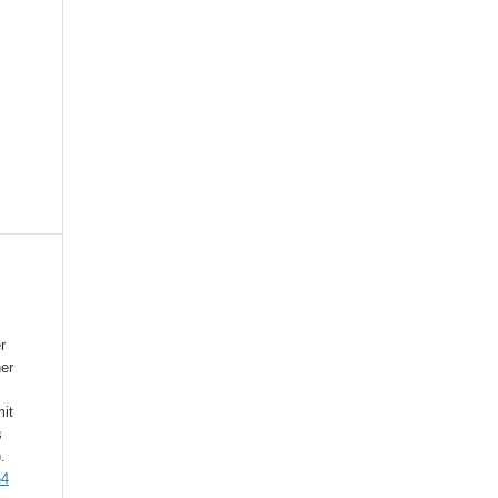
r
ner
it
s
).
64