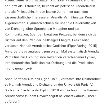
»Gedichtetes Wort, ist Stätte nicht Hort« - Hannah Arendt ist
berühmt als Historikerin, bekannt als politische Theoretikerin
und als Philosophin. In den letzten Jahren hat auch das
wissenschaftliche Interesse an Arendts Verhältnis zur Kunst
zugenommen. Hymnisch schrieb sie über die Dauerhaftigkeit
von Dichtung, über Sprache als Metapher und als
Kommunikation, über den kreativen Prozess, bei dem sich der
Dichter auf den Pfad der Zeitlosigkeit begibt. Gleichzeitig
verfasste Hannah Arendt selbst Gedichte (Piper-Verlag, 2015).
Anne Bertheau analysiert zum ersten Mal systematisch Arendts
Verhältnis zur Dichung: ihre Rezeption verschiedener Lyriker,
ihre theoretische Reflexion zur Dichtung und die Produktion
ihrer eigenen Lyrik.
Anne Bertheau (Dr. phil.), geb. 1971, verfasste ihre Doktorarbeit
zu Hannah Arendt und Dichtung an der Universität Paris IV,
Sorbonne. Sie legte ihr Diplom 2010 ab. Sie forscht zu Hannah
Arendt sowie zu dem Revoltebegriff bei Albert Camus (DAAD-
gefördert).