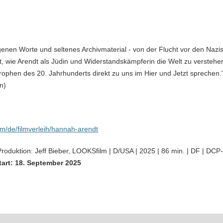
genen Worte und seltenes Archivmaterial - von der Flucht vor den Nazis
t, wie Arendt als Jüdin und Widerstandskämpferin die Welt zu verstehe
ophen des 20. Jahrhunderts direkt zu uns im Hier und Jetzt sprechen.
n)
lm/de/filmverleih/hannah-arendt
roduktion: Jeff Bieber, LOOKSfilm | D/USA | 2025 | 86 min. | DF | DCP-
tart: 18. September 2025