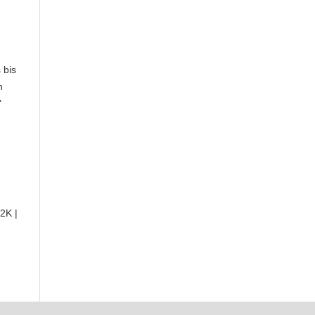
 bis
n
"
2K |