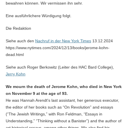
bewahren können. Wir vermissen ihn sehr.
Eine ausführlichere Würdigung folgt.
Die Redaktion
Siehe auch den
Nachruf in der New York Times
13.12.2024
https://www.nytimes.com/2024/12/13/books/jerome-kohn-
dead.html
Siehe auch Roger Berkowitz (Leiter des HAC Bard College),
Jerry Kohn
We mourn the death of Jerome Kohn, who died in New York
on November 9 at the age of 93.
He was Hannah Arendt's last assistant, her generous executor,
the editor of her books such as “On Revolution” and essays
(“The Jewish Writings,” with Ron Feldman, “Essays in
Understanding,” “Thinking without a Banister”) and the author of
art historical essays, among other things. We also find his