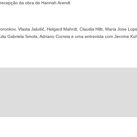
e recepção da obra de Hannah Arendt
oronkov, Vlasta Jalušič, Helgard Mahrdt, Claudia Hilb, Maria Jose Lop
ulia Gabriela Smola, Adriano Correia e uma entrevista com Jerome Ko