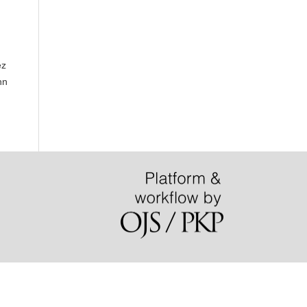
ez
hn