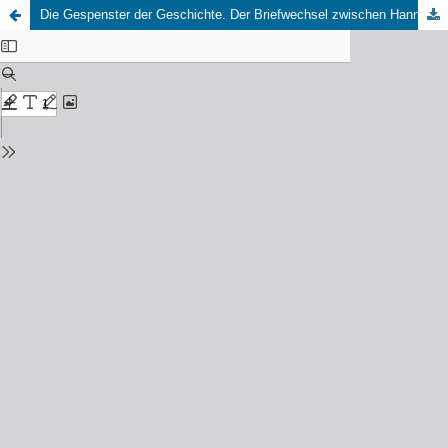
Die Gespenster der Geschichte. Der Briefwechsel zwischen Hannah Arendt und Uwe Johnson