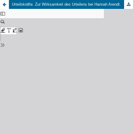
Urteilskräfte. Zur Wirksamkeit des Urteilens bei Hannah Arendt.