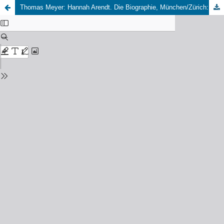
Thomas Meyer: Hannah Arendt. Die Biographie, München/Zürich: Piper, 528 S., 28,00 EUR