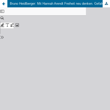
Bruno Heidlberger: Mit Hannah Arendt Freiheit neu denken. Gefahren der Selbstzerstörung von Demokratien, Transcript 2023, 282 S., 31,99 EUR (Martin Baesler)