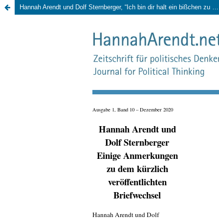
Hannah Arendt und Dolf Sternberger, “Ich bin dir halt ein bißchen zu revolutionär“. Briefwechsel 1945 bis 1975, hrsg. von Udo Bermbach, Berlin: Rowohlt – Berlin Verlag, 2019, 477 Seiten.