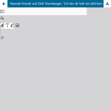
Hannah Arendt und Dolf Sternberger, “Ich bin dir halt ein bißchen zu revolutionär“. Briefwechsel 1945 bis 1975, hrsg. von Udo Bermbach, Berlin: Rowohlt – Berlin Verlag, 2019, 477 Seiten.