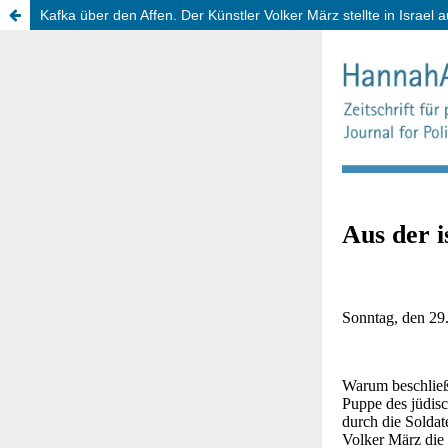
Kafka über den Affen. Der Künstler Volker März stellte in Israel 