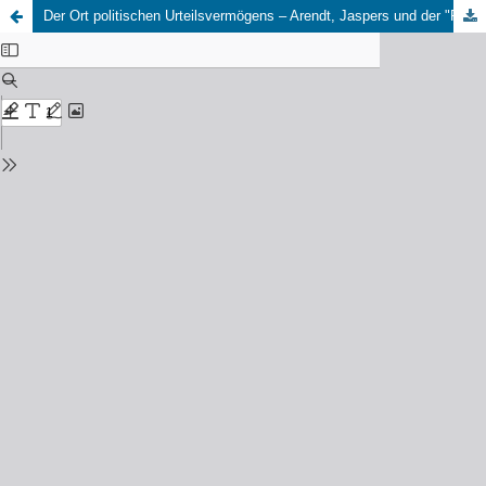
Der Ort politischen Urteilsvermögens – Arendt, Jaspers und der "Raum der humanitas"