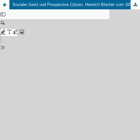
Sozialer Geist und Prospective Citizen. Heinrich Blücher zum 100. Geburtstag