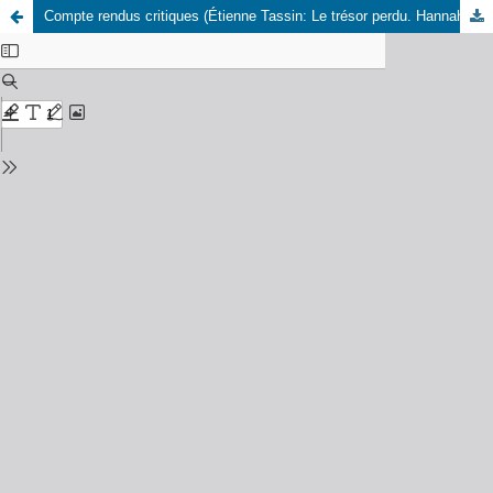
Compte rendus critiques (Étienne Tassin: Le trésor perdu. Hannah Arendt, l'intelligence de l'action politique, Paris 1999)