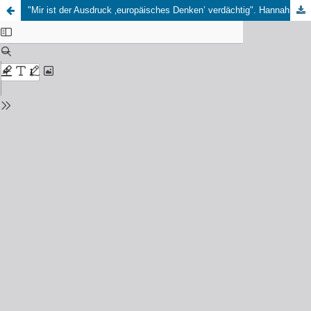
"Mir ist der Ausdruck ‚europäisches Denken’ verdächtig". Hannah Arendt auf dem Internationalen Kulturkritikerkongress 1958 in München