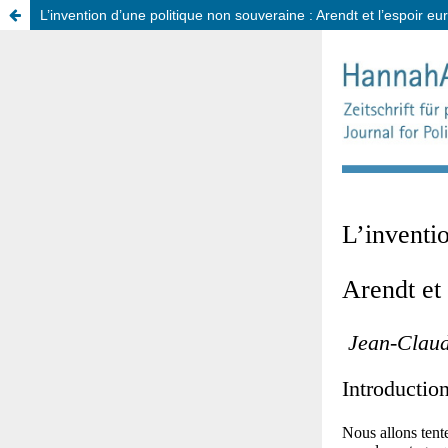
L’invention d’une politique non souveraine : Arendt et l’espoir e