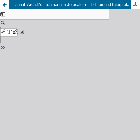
Hannah Arendt’s Eichmann in Jerusalem – Edition und Interpretation