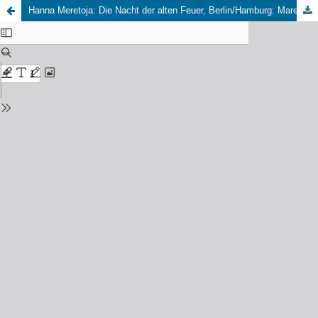
Hanna Meretoja: Die Nacht der alten Feuer, Berlin/Hamburg: Mare, 2024, 448 S., 26,00 EUR