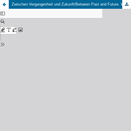
Zwischen Vergangenheit und Zukunft/Between Past and Future. Workshop zum 25. Jubiläum von HannahArendt.net. 4.05.2024, Freie Universität Berlin. (Evelyn Höfer)