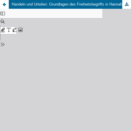
Handeln und Urteilen: Grundlagen des Freiheitsbegriffs in Hannah Arendts politischem Denken, 14.–15.12.2023, Universität Freiburg. (Elisa Daik, Felix Kistner und Martin Baesler)