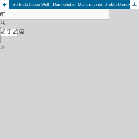
Gertrude Lübbe-Wolff, Demophobie. Muss man die direkte Demokratie fürchten? Frankfurt/M: Klostermann, 2023, 212 S., 24,80,- EUR (Ulrich Arnswald)