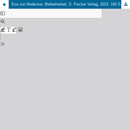
Eva von Redecker, Bleibefreiheit, S. Fischer Verlag, 2023. 160 S., 22,00 EUR (Gabriel Jira)