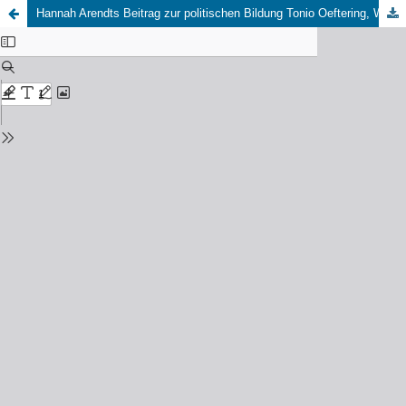
Hannah Arendts Beitrag zur politischen Bildung Tonio Oeftering, Waltraud Meints-Stender, Dirk Lange (Hrsg): Hannah Arendt. Lektüren zur politischen Bildung. Wiesbaden: Springer VS 2020, 180 S., 44,99 €