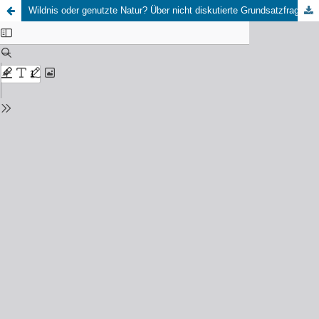
Wildnis oder genutzte Natur? Über nicht diskutierte Grundsatzfragen der aktuellen Umweltpolitik