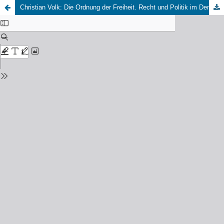
Christian Volk: Die Ordnung der Freiheit. Recht und Politik im Denken Hannah Arendts