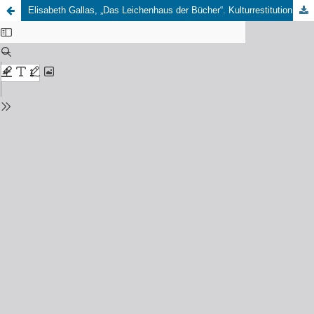
Elisabeth Gallas, „Das Leichenhaus der Bücher“. Kulturrestitution und jüdisches Geschichtsdenken nach 1945