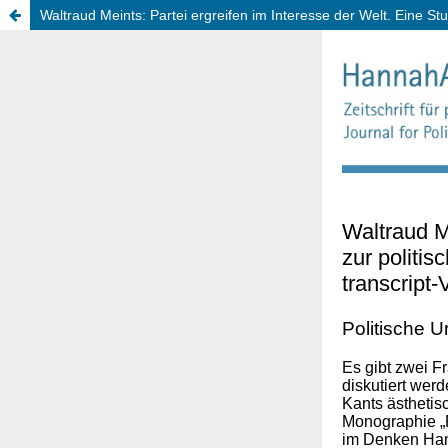
Waltraud Meints: Partei ergreifen im Interesse der Welt. Eine St