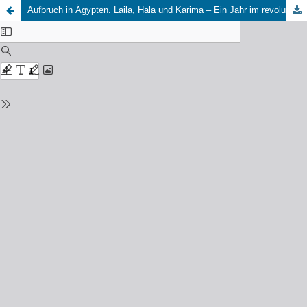
Aufbruch in Ägypten. Laila, Hala und Karima – Ein Jahr im revolutionären Kairo