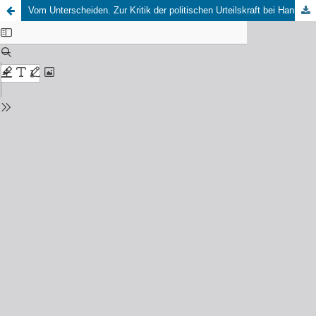
Vom Unterscheiden. Zur Kritik der politischen Urteilskraft bei Hannah Arendt und Giorgio Agamben