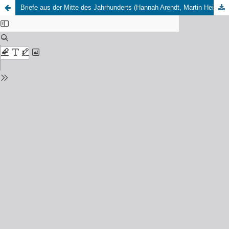
Briefe aus der Mitte des Jahrhunderts (Hannah Arendt, Martin Heidegger: Briefe und andere Zeugnisse. Aus den Nachlässen herausgegeben von Ursula Ludz, Frankfurt /Main 1998)