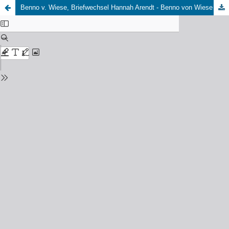
Benno v. Wiese, Briefwechsel Hannah Arendt - Benno von Wiese in Auszügen erschienen