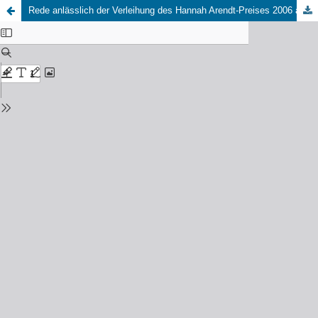
Rede anlässlich der Verleihung des Hannah Arendt-Preises 2006 an Julia Kristeva