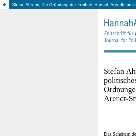
Stefan Ahrens, Die Gründung der Freiheit. Hannah Arendts poli