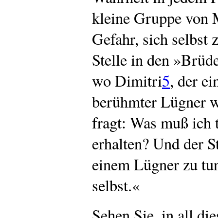
kleine Gruppe von M
Gefahr, sich selbst 
Stelle in den »Brü
wo Dimitri
5
, der e
berühmter Lügner w
fragt: Was muß ich 
erhalten? Und der St
einem Lügner zu tun
selbst.«
Sehen Sie, in all di