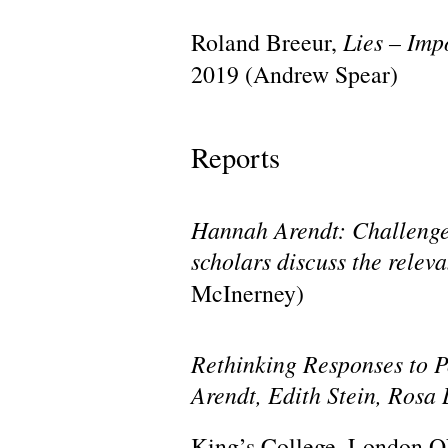
Roland Breeur,
Lies – Imp
2019 (Andrew Spear
)
Reports
Hannah Arendt: Challenge
scholars discuss the rele
McInerney
)
Rethinking Responses to P
Arendt, Edith Stein, Ros
King’s College, London O