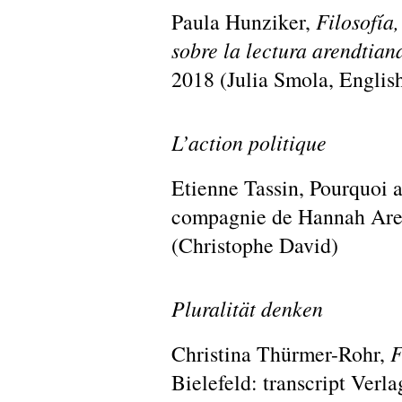
Paula Hunziker,
Filosofía,
sobre la lectura arendtian
2018 (Julia Smola, Englis
L’action poli
t
ique
Etienne Tassin, Pourquoi a
compagnie de Hannah Aren
(Christophe David)
Pluralität denken
Christina Thürmer-Rohr,
F
Bielefeld: transcript Verl