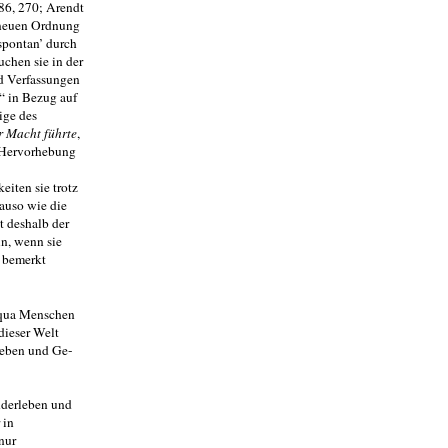
986, 270; Arendt
r neuen Ordnung
spontan’ durch
chen sie in der
nd Verfassungen
n“ in Bezug auf
ige des
r Macht führte
,
, Hervorhebung
eiten sie trotz
nauso wie die
t deshalb der
ln, wenn sie
d bemerkt
n qua Menschen
dieser Welt
leben und Ge­
nderleben und
 in
nur