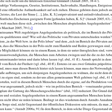
die sich nicht um die Interessen Einzelner küm­mert (Arendt 2005, 38-47).
olge Verfassungen, Gesetze, Institutio­nen, Sachverhalte, Handlungen, Ereignisse
und eine öffentliche Aufmerksamkeit auf sich ziehen. Ebenso gehören dazu je­doch a
stes, die Lust der Sinne […], [die, K. S.] entprivatisiert und entindividualisiert, 
 öffentliches Erscheinen geeignete Form [gefunden haben, K. S.]“ (Arendt 2005, 63
ngwelt machen diese sich „zwischen den Menschen abspielenden Angelegenheiten“
h Marchart 2005, 79 f.).
3
emeinsamen Welt zugehörigen Angelegen­heiten als politisch, die im Bereich des Pri
 zu qualifizieren sind? Wie soll das Politische vom Privaten unterschieden werden
em „in der Welt bzw. in der Polis leben“ und dem „sich im Bereich des Privaten au
arin, dass die Menschen in der Polis nicht zum Handeln und Reden gezwungen sind,
e Möglichkeit können sie in einem Raum, in dem sie unter ihresgleichen sind, verwi
bensnotwendigkeiten, die Men­schen zum Arbeiten zwingen und die die zu der Arbe
tereinander treten und darin leben lassen (vgl. ebd., 41 ff.). Arendt spricht in 
m Reich der Freiheit (vgl. ebd., 40 ff.). Ersteres ist aus zwei Gründen präpolitisc
sind, muss man diesen Bereich hinter sich lassen können, man muss der Notwendigk
uße aufbringen, um sich denjenigen Angelegenheiten zu widmen, die nicht dem di
 zu eigen sind, sondern zu der uns allen gemeinsamen Welt gehören (vgl. ebd., 41 f
zustufen, weil in diesem Bereich Menschen durch die eigene, auf die Produktion vo
ar angesammelt, jedoch nicht – wie im politischen Bereich – voneinander getrenn
plare der Gattung des Menschengeschlechtes“ (ebd., 102) reduziert. Der Grund dafü
ten und sozialen Angelegenheiten in einem Raum angesammelten Menschen keine 
en nicht über sie reden können. Bedingt ist dies wiederum durch Arendts Annahm
n Sorge sind, nicht Gegenstand der öffentlichen Diskus­sion sein müssen, da man „
­nen kann.“ (Arendt 2006a, 91) In dem Bereich, in dem solche Dinge Gegenstand de