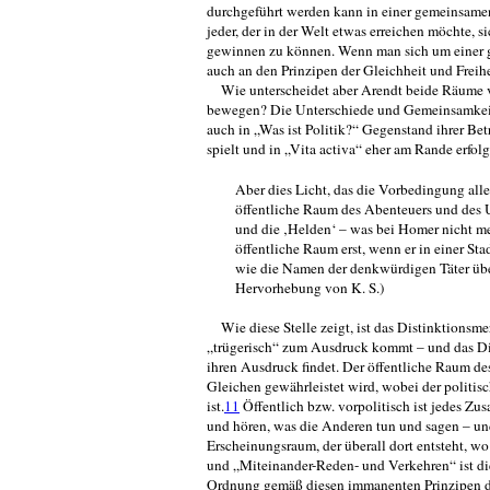
durchgeführt werden kann in ei­ner gemeinsame
jeder, der in der Welt etwas erreichen möchte, 
gewinnen zu können. Wenn man sich um einer ge
auch an den Prinzipen der Gleichheit und Freihe
Wie unterscheidet aber Arendt beide Räume v
bewegen? Die Unterschiede und Gemeinsamkeiten
auch in „Was ist Politik?“ Gegenstand ihrer Bet
spielt und in „Vita activa“ eher am Rande erfolg
Aber dies Licht, das die Vorbedingung alle
öffentliche Raum des Abenteuers und des U
und die ‚Helden‘ – was bei Homer nicht meh
öffentli­che Raum erst, wenn er in einer Sta
wie die Namen der denkwürdigen Täter über
Hervorhebung von K. S.)
Wie diese Stelle zeigt, ist das Distinktionsm
„trügerisch“ zum Ausdruck kommt – und das Dist
ihren Ausdruck findet. Der öffentliche Raum de
Gleichen ge­währleistet wird, wobei der politisc
ist.
11
Öffentlich bzw. vorpolitisch ist jedes 
und hören, was die Anderen tun und sagen – un
Erscheinungsraum, der überall dort entsteht, 
und „Miteinander-Reden- und Verkehren“ ist d
Ordnung gemäß diesen immanenten Prinzipen de