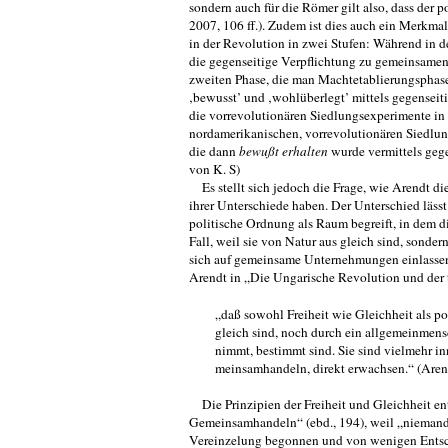
sondern auch für die Römer gilt also, dass der
2007, 106 ff.). Zudem ist dies auch ein Merkm
in der Revolution in zwei Stu­fen: Während in 
die gegenseitige Verpflichtung zu gemeinsamen
zweiten Phase, die man Machtetablierungsphase
‚bewusst’ und ‚wohlüberlegt’ mit­tels gegenseit
die vorrevolutionären Siedlungsexperimente in 
nordamerika­nischen, vorrevolutionären Siedlu
die dann
bewußt erhalten
wurde vermit­tels ge
von K. S)
Es stellt sich jedoch die Frage, wie Arendt 
ihrer Unterschiede haben. Der Unterschied lässt
politische Ordnung als Raum begreift, in dem di
Fall, weil sie von Natur aus gleich sind, sonde
sich auf gemeinsame Unternehmungen einlassen 
Arendt in „Die Ungarische Revolution und der t
„daß sowohl Freiheit wie Gleichheit als po
gleich sind, noch durch ein allgemeinmens
nimmt, bestimmt sind. Sie sind vielmehr 
meinsamhandeln, direkt erwachsen.“ (Aren
Die Prinzipien der Freiheit und Gleichheit
Gemeinsamhandeln“ (ebd., 194), weil „niemand 
Vereinzelung begonnen und von wenigen Entschlu