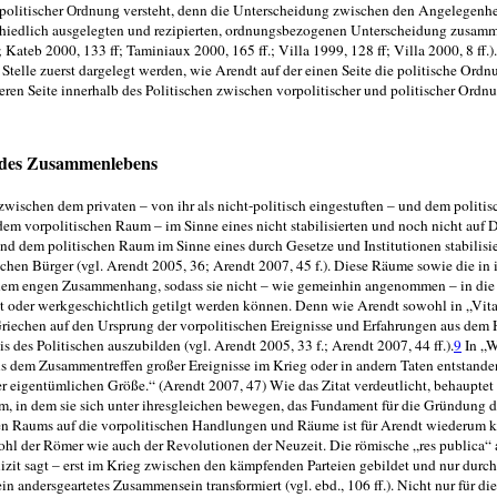
politischer
versteht, denn die Unterscheidung zwischen den Angelegenhe
Ordnung
rschiedlich ausgelegten und rezipierten, ordnungsbe­zogenen Unterscheidung zusamm
 Kateb 2000, 133 ff; Taminiaux 2000, 165 ff.; Villa 1999, 128 ff; Villa 2000, 8 ff.
Stelle zuerst dargelegt werden, wie Arendt auf der einen Seite die politische Ordn
ren Seite innerhalb des Politischen zwischen vorpolitischer und politi­scher Ordn
se des Zusammenlebens
 zwischen dem privaten – von ihr als nicht-politisch eingestuften – und dem politi
em vorpolitischen Raum – im Sinne eines nicht stabilisierten und noch nicht auf D
 dem politi­schen Raum im Sinne eines durch Gesetze und Institutionen stabilisie
schen Bürger (vgl. Arendt 2005, 36; Arendt 2007, 45 f.). Diese Räume sowie die in
­nem engen Zusammenhang, sodass sie nicht – wie gemeinhin angenommen – in die
lt oder werkgeschichtlich ge­tilgt werden können. Denn wie Arendt sowohl in „Vita
e Griechen auf den Ursprung der vorpolitischen Ereignisse und Erfahrungen aus de
is des Politischen auszubilden (vgl. Arendt 2005, 33 f.; Arendt 2007, 44 ff.).
9
In „W
us dem Zusammentreffen großer Ereignisse im Krieg oder in andern Taten entstanden [
rer eigentümlichen Größe.“ (Arendt 2007, 47) Wie das Zitat ver­deutlicht, behauptet
, in dem sie sich unter ihresgleichen bewegen, das Fundament für die Gründung d
hen Raums auf die vorpolitischen Handlun­gen und Räume ist für Arendt wiederum 
wohl der Römer wie auch der Revolutionen der Neuzeit. Die römische „res publica“
lizit sagt – erst im Krieg zwischen den kämpfenden Parteien gebildet und nur durch
n andersgeartetes Zusammensein transformiert (vgl. ebd., 106 ff.). Nicht nur für di