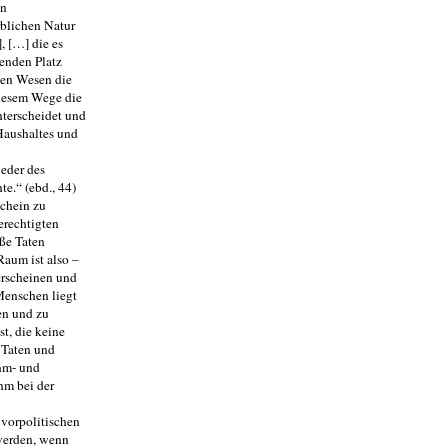
en
rblichen Natur
, […] die es
n­den Platz
chen Wesen die
diesem Wege die
terschei­det und
 Haushaltes und
ieder des
te.“ (ebd., 44)
schein zu
erechtigten
oße Taten
Raum ist also –
erscheinen und
Menschen liegt
en und zu
t, die keine
 Taten und
uhm- und
hm bei der
 vorpolitischen
 werden, wenn