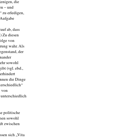
jenigen, die
en – und
 zu erledigen,
r Aufgabe
auf ab, dass
1) Zu diesen
folge von
erung wahr. Als
­genstand, der
inander
mehr sowohl
bt (vgl. ebd.,
erhindert
können die Dinge
terschiedlich“
g von
unter­schiedlich
 politi­sche
nnen sowohl
ndt zwischen
ssen sich „Vita