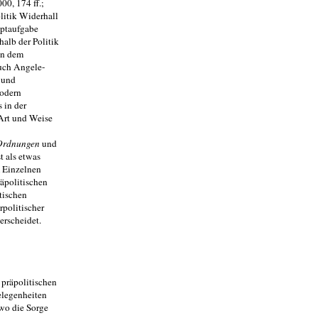
00, 174 ff.;
litik Widerhall
uptaufgabe
alb der Politik
on dem
auch Angele­
 und
modern
 in der
 Art und Weise
Ordnungen
und
t als etwas
 Einzelnen
äpolitischen
tischen
rpolitischer
erscheidet.
 präpolitischen
elegenheiten
 wo die Sorge