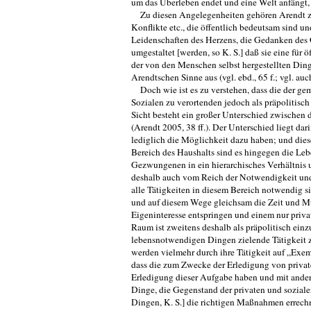
um das Überleben endet und eine Welt anfängt, 
Zu diesen Angelegenheiten gehören Arendt zuf
Konflikte etc., die öffentlich bedeut­sam sind 
Leidenschaften des Herzens, die Gedanken des Gei
umgestaltet [werden, so K. S.] daß sie eine für
der von den Menschen selbst hergestellten Di
Arendtschen Sinne aus (vgl. ebd., 65 f.; vgl. auc
Doch wie ist es zu verstehen, dass die der g
Sozialen zu verortenden jedoch als präpolitisch
Sicht besteht ein großer Unterschied zwischen d
(Arendt 2005, 38 ff.). Der Unterschied liegt d
lediglich die Möglichkeit dazu haben; und dies
Bereich des Haushalts sind es hingegen die Le
Gezwungenen in ein hierarchisches Verhältnis un
deshalb auch vom Reich der Notwendigkeit und vo
alle Tä­tigkeiten in diesem Bereich notwendig 
und auf diesem Wege gleichsam die Zeit und M
Eigeninteresse entspringen und einem nur privat
Raum ist zweitens deshalb als präpolitisch ein
lebensnotwendigen Dingen zielende Tätigkeit zw
werden vielmehr durch ihre Tätigkeit auf „Exem
dass die zum Zwecke der Erledigung von priva
Erledigung dieser Aufgabe haben und mit ander
Dinge, die Ge­genstand der privaten und soziale
Dingen, K. S.] die richtigen Maßnahmen errech