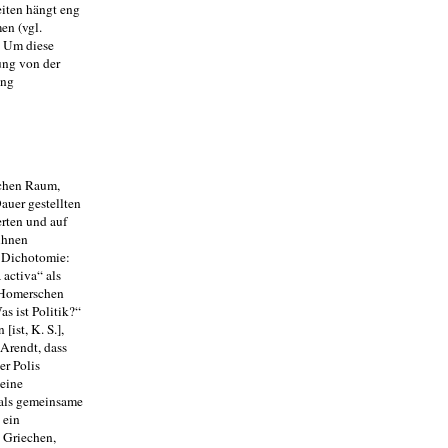
iten hängt eng
en (vgl.
). Um diese
ung von der
ung
schen Raum,
auer gestellten
rten und auf
 ihnen
 Di­chotomie:
 activa“ als
m Homerschen
as ist Politik?“
ist, K. S.],
 Arendt, dass
er Polis
keine
 als gemeinsame
 ein
e Griechen,