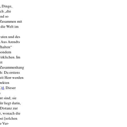
, Dinge,
uch „die
und so
). Zusammen mit
 die Welt im
vaten und des
? Aus Arendts
fhalten“
 sondern
rkli­chen. Im
it
dem Zusammenhang
h: Da erstens
eit Herr werden
rekten
.)
4
. Dieser
n
t sind; sie
r liegt darin,
Distanz zur
e, wonach die
bei [solchen
r Ver­