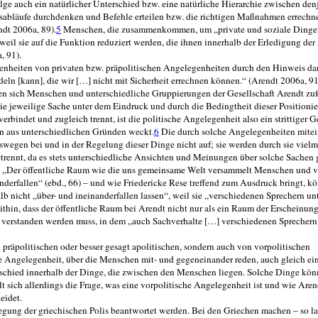
ge auch ein natürlicher Unterschied bzw. eine natürliche Hierarchie zwischen den
tsabläufe durchdenken und Befehle erteilen bzw. die richtigen Maßnahmen er­rechn
ndt 2006a, 89).
5
Menschen, die zusammenkommen, um „private und soziale Dinge“
 weil sie auf die Funktion reduziert werden, die ihnen inner­halb der Erledigung de
, 91).
genheiten von privaten bzw. präpolitischen Angelegenheiten durch den Hinweis dar
deln [kann], die wir […] nicht mit Sicherheit errechnen können.“ (Arendt 2006a, 9
ten sich Menschen und unterschiedliche Gruppierungen der Gesellschaft Arendt zu
ie jeweilige Sache unter dem Eindruck und durch die Bedingtheit dieser Positioni
bindet und zugleich trennt, ist die politische Angelegenheit also ein strittiger Ge
en aus unterschiedlichen Gründen weckt.
6
Die durch solche Angelegenheiten mite
egen bei und in der Regelung dieser Dinge nicht auf; sie werden durch sie viel
rennt, da es stets unterschiedliche Ansichten und Meinungen über solche Sachen gi
“: „Der öffentliche Raum wie die uns gemeinsa­me Welt versammelt Menschen und v
anderfallen“ (ebd., 66) – und wie Friedericke Rese treffend zum Ausdruck bringt, 
nicht „über- und in­einanderfallen lassen“, weil sie „verschiedenen Sprechern un
ithin, dass der öffentliche Raum bei Arendt nicht nur als ein Raum der Erscheinun
ver­standen werden muss, in dem „auch Sachverhalte […] verschiedenen Sprechern 
 präpolitischen oder besser gesagt apoliti­schen, sondern auch von vorpolitischen
e Angelegenheit, über die Menschen mit- und gegeneinander reden, auch gleich eine
schied innerhalb der Dinge, die zwi­schen den Menschen liegen. Solche Dinge kö
ellt sich allerdings die Frage, was eine vorpolitische Angelegenheit ist und wie Are
eidet.
egung der griechischen Polis beantwortet werden. Bei den Griechen machen – so la