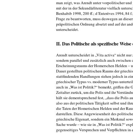
man zeigt, was Arendt unter vorpolitischer und 
mit der in der Sekundärliteratur vielfach unte
Benhabib 1998, 200 ff.; d´Enterèves 1994, 84 f.;
Frage zu beantworten, muss deswegen an dieser 
präpolitischen Ordnung absetzt und auf der ande
unterscheidet.
II. Das Politische als spezifische Wei
Arendt unterscheidet in „Vita activa“ nicht nur
sondern parallel und zusätzlich auch zwischen d
Erscheinungsraums der Homerschen Helden – und
Dauer gestellten politischen Raums der griechi
stattfindenden Handlungen stehen jedoch in ei
griechischer Typus vs. moderner Typus untertei
auch in „Was ist Politik?“ bemerkt, griffen di
Zeitalter zurück, um die Polis und ihr Verständ­n
hält sie dementsprechend fest, „dass die Polis a
also aus der politischen Tätigkeit selbst und ih
die Taten der Homerischen Helden und der Raum
darstellen. Diese Angewiesenheit des politisc
griechische Eigenart, sondern ein Merk­mal so
Sache wurde – wie sie in „Was ist Politik?“ exp
gegenseitiges Versprechen und Verpflichten in ei