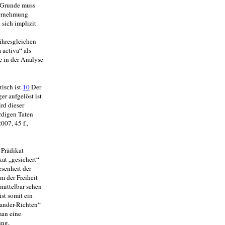
m Grunde muss
nternehmung
sich implizit
ihresgleichen
activa“ als
e in der Analyse
ist.
10
Der
tisch
r aufgelöst ist
rd dieser
ürdigen Taten
007, 45 f.,
 Prädikat
kat „gesichert“
esenheit der
um der Freiheit
it­telbar sehen
st somit ein
nander-Richten“
man eine
ng.