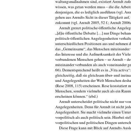
waltungsmaßnahmen sind, existiert Arendt zufol
wissen, was getan werden muss – die die Arbei
denjenigen, die es lediglich ausführen (vgl. Are
gehen aus Arendts Sicht in dieser Tätigkeit auf,
zukommt (vgl. Arendt 2005, 52 f.; Arendt 2006a
Arendt grenzt politische-öffentliche Angele
„[d]ie öffentliche Debatte […] nur Dinge behan
politisch-öffentlichen Angelegenheiten verhal
unterschiedli­chen Positionen aus und nehmen d
das „Gemeinsame“, das Menschen miteinan­der ver
das Interesse und die Aufmerksamkeit der Viel
verbundenen Menschen gehen – so Arendt – desw
miteinander verbunden als auch voneinander get
66). Dementsprechend heißt es in „Vita activa
gleichzeitig, daß sie gleichsam über- und inein
und Angelegenheiten der Welt Menschen deshalb 
(Rese 2008, 115) erscheinen. Rese konstatiert m
Menschen, sondern vielmehr auch als ein Raum 
erscheinen können.“ (ebd.)
Arendt unterscheidet politische nicht nur von
Angelegenheiten. Denn für Arendt ist nicht jed
Angelegenheit. Sie macht vielmehr einen Unter
vorpolitisch als auch politisch sein. Hierbei st
vorpolitischen und politischen Dingen untersch
Diese Frage kann mit Blick auf Arendts Ausl