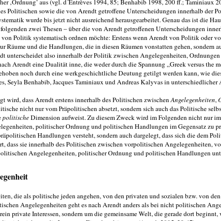
her ‚Ordnung’ aus (vgl. d´Entrèves 1994, 85; Benhabib 1998, 200 ff.; Taminiaux 20
 des Politischen sowie die von Arendt getroffene Unterscheidungen innerhalb der Po
ystematik wurde bis jetzt nicht ausreichend herausgearbeitet. Genau das ist die Ha
 folgenden zwei Thesen – über die von Arendt getroffenen Unterscheidungen innerh
s von Politik systematisch ordnen möchte: Erstens wenn Arendt von Politik oder v
 nur Räu­me und die Handlungen, die in diesen Räumen vonstatten gehen, sondern 
dt unterscheidet also innerhalb der Politik zwischen Angelegenheiten, Ordnungen
ach Arendt eine Dualität inne, die weder durch die Spannung „Greek versus the 
fgehoben noch durch eine werk­geschichtliche Deutung getilgt werden kann, wie dies
es, Seyla Benhabib, Jacques Taminiaux und Andreas Kalyvas in unter­schiedlicher
t wird, dass Arendt erstens innerhalb des Politischen zwischen
Angelegenheiten
,
itische
vom Präpolitischen absetzt, sondern sich auch das Politische selbs
nicht nur
e
politische
Dimension aufweist. Zu diesem Zweck wird im Folgenden nicht nur im
elegenheiten, politischer Ordnung und politischen Handlun­gen im Gegensatz zu pr
ä­politischen Handlungen versteht, sondern auch dargelegt, dass sich die dem Poli
, dass sie innerhalb des Politischen zwi­schen vorpolitischen Angelegenheiten, vo
litischen Angelegenheiten, politischer Ordnung und politischen Handlun­gen unt
legenheit
, die als politische jeden angehen, von den privaten und sozialen bzw. von den
iten
ischen Angelegenheiten geht es nach Arendt anders als bei nicht politi­schen Ang
ein private Inter­essen, sondern um die gemeinsame Welt, die gerade dort beginnt,