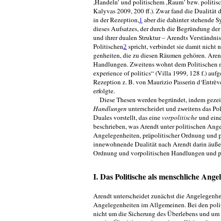
,Handeln’ und politischem ‚Raum’ bzw. politisc
Kalyvas 2009, 200 ff.). Zwar fand die Dualität
in der Rezeption,
1
aber die dahinter stehende S
dieses Aufsatzes, der durch die Begründung der
und ihrer dualen Struktur – Arendts Verständni
Politischen
spricht, verbindet sie damit nicht
2
genheiten, die zu diesen Räumen gehören. Aren
Handlungen. Zweitens wohnt dem Politi­schen n
experience of politics“ (Villa 1999, 128 f.) au
Rezeption z. B. von Maurizio Passerin d‘Entrèv
erfolgte.
Diese Thesen werden begründet, indem gezeig
Handlungen
das Pol
unterscheidet und zwei­tens
Duales vorstellt, das eine
vorpolitische
und ein
beschrieben, was Arendt unter politischen Ang
Angelegenheiten, präpolitischer Ordnung und pr
innewohnende Dualität nach Arendt darin äußert
Ordnung und vorpolitischen Hand­lungen und po
I. Das Politische als menschliche Ange
Arendt unterscheidet zunächst die
Angelegenhe
Angelegenheiten im Allgemei­nen. Bei den polit
nicht um die Sicherung des Überlebens und um r