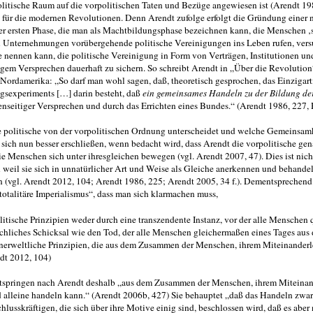
 politische Raum auf die vorpolitischen Taten und Bezüge angewiesen ist (Arendt 1
al für die modernen Revolutionen. Denn Arendt zufolge erfolgt die Gründung eine
der ersten Phase, die man als Machtbildungsphase bezeichnen kann, die Menschen ‚
 Unterneh­mungen vorübergehende politische Vereinigungen ins Leben rufen, versu
 nennen kann, die politische Vereinigung in Form von Verträgen, Institutionen u
igem Versprechen dauerhaft zu sichern. So schreibt Arendt in „Über die Re­volutio
Nordamerika: „So darf man wohl sagen, daß, theoretisch gesprochen, das Einzigart
ngsexperiments […] darin besteht, daß
ein gemeinsa­mes Handeln zu der Bildung de
genseitiger Versprechen und durch das Errichten eines Bundes.“ (Arendt 1986, 227
die politische von der vorpolitischen Ord­nung unterscheidet und welche Gemeinsamk
 sich nun besser erschließen, wenn bedacht wird, dass Arendt die vor­politische ge
e Menschen sich unter ihresgleichen bewegen (vgl. Arendt 2007, 47). Dies ist nich
rn weil sie sich in unnatürlicher Art und Weise als Gleiche anerkennen und behande
(vgl. Arendt 2012, 104; Arendt 1986, 225; Arendt 2005, 34 f.). Dementspre­chen
otalitäre Imperialismus“, dass man sich klarmachen muss,
litische Prinzipien weder durch eine tran­szendente Instanz, vor der alle Mensche
chliches Schicksal wie den Tod, der alle Menschen gleichermaßen ei­nes Tages aus 
innerweltliche Prinzipien, die aus dem Zusammen der Menschen, ihrem Miteinander
dt 2012, 104)
 entspringen nach Arendt deshalb „aus dem Zusammen der Menschen, ihrem Miteina
alleine handeln kann.“ (Arendt 2006b, 427) Sie behauptet „daß das Han­deln zwar
sskräftigen, die sich über ihre Motive einig sind, beschlossen wird, daß es aber 