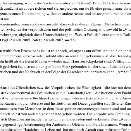
n Anstrengung, welche die Vielen miteinbezieht“ (Arendt 1986, 225). Aus diese
sich zunächst an an­dere richten und sie ansprechen, um sie für eine gemeinsame U
meinsamen Unternehmung willen an andere rich­tet und sie anspricht, richtet man 
it aus.
oneinander, wenn sie davon ausgeht, dass sich in diesen Räumen Menschen unter 
 zwischen der vorpolitischen und der politischen Ordnung sind so­wohl in „Vita 
rachtungen, ob­gleich diese Unterscheidung in „Was ist Politik?“ eine zentrale Roll
t (vgl. Arendt 2005, 248 f.; Arendt 2007, 44-53):
n wirklichen Erscheinens ist, ist
, solange es nur
und nicht
trügerisch
öffentlich
poli
nternehmens verschwindet, sobald alles an sein Ende gekommen ist, das Heereslage
r heißt als die freien Männer – wieder nach Haus zurückgekehrt sind. Politisch wi
dt
ist, also an einen greifbaren Platz ge­bunden ist, der sowohl die denkw
gesichert
leben und der Nachwelt in der Folge der Geschlechter überliefern kann. (Arendt 2
erkmal des Öffentlichen bzw. des Vorpoliti­schen die Flüchtigkeit – die hier mit dem
inktionsmerkmal des Politischen ist die Dauerhaftigkeit – die hier mit dem Prädi
s Abenteuers ist eine flüchtige Erscheinung, da dessen Existenz nur durch die Anw
he Raum ein durch Gesetze und Institutionen auf Dau­er gestellter stabilisierter Ra
Zu­sammensein von Menschen, in dem diese spontan zusammengekommen sind und unm
d auch selbst von anderen gesehen und gehört werden. Die vorpolitische Ordnung i
wo sich Menschen aneinander richten, miteinander reden und verkehren. Dem „Anei
ie gegenseitige Anerkennung der Anderen als Gleiche und Freie immanent. Wenn 
s politischen Handelns ins Leben ruft, hat man nach Arendt eine
Ordnu
politische