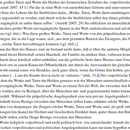
– die großen Taten und Worte der Helden des homerischen Zeitalters die vorpolitisch
rendt 2007, 45 f.). Für die in einer Welt von unsterblichen Göttern und einer unste
Sinn des Lebens für die Sterblichen darin, „Werke, Ta­ten, Worte [hervorzubringen]
angesiedelt zu werden, und durch welche die Sterblichen selbst den ihnen gebühre
vergänglich ist außer ihnen selbst.“ (Arendt 2005, 29) Sie erblickten im menschli
prechen großer Worte unvergängliche Spuren in der Welt zu­rückzulassen und auf 
en (vgl. ebd.). Was diese großen Werke, Taten und Worte von den präpolitischen un
ejenigen, die in der Lage waren, sich „aus dem gesamten Bereich des Zwingens, des
, solche Taten hervorbringen konnten (vgl. ebd.).
7
ur der Herr des Hauses, und sie bestand nicht darin, daß er über die anderen Mitgl
rund dieser Herrschaft seinen Haushalt, die Familie im antiken Sinn, verlassen konn
durch diese letztlich selbst enthüllen, um die göttliche Seite ihres Wesens zum Vor
doch erst in einem Raum der Öffentlichkeit, der durch die Anwesenheit der gleichb
wohl einmal einer, wie Herakles, auch ganz allein, wenn die Götter ihm helfen, gr
enschen […], um die Kunde davon nicht zu verlieren.“ (ebd., 51)
8
Der vorpolitische 
n dem die Werke und Taten der Helden genauso wie die Menschen unterschiedlich 
vergängliche Werke, Taten und Worte zu einem Teil der Welt, die zwischen den 
. Sie werden also zu Bezügen, über die Menschen mit- und gegeneinander reden könn
rzählt. Während die präpolitische Angelegenheit eine rein private Angelegenheit is
 deshalb keine Bezüge zwischen den Menschen stiften kann, erfahren solche Werke,
den von denjenigen, die Zeugen solcher Werke, Taten und Worte sind, als groß, r
sagen hin [kann] der Dichter und Geschichten-Erzähler dann später ihnen den Ru
shalb stiften solche Dinge Bezüge zwischen den Menschen.
rte lediglich vorpolitisch und nicht politisch bzw. wie unterscheidet Arendt die
ischen vorpolitischen und politischen Angelegenheiten kann nur dann be­griffen